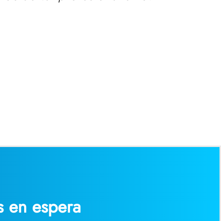
lí en MSHP, siempre estaba
mpo antes de que necesitara
o pudiera llamarlos. Todos
 seguimiento y asegurarse de
ante saber que tienes todo un
s contar!
s en espera