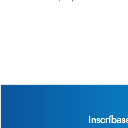
hablando con Tony, me dij
disponible como mi defenso
ayuda, pero me sorprendió
fueron maravillosos y luego
que mi problema se resolvier
grupo de
Inscríba